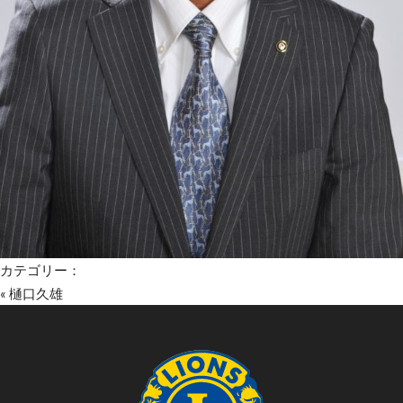
カテゴリー：
«
樋口久雄