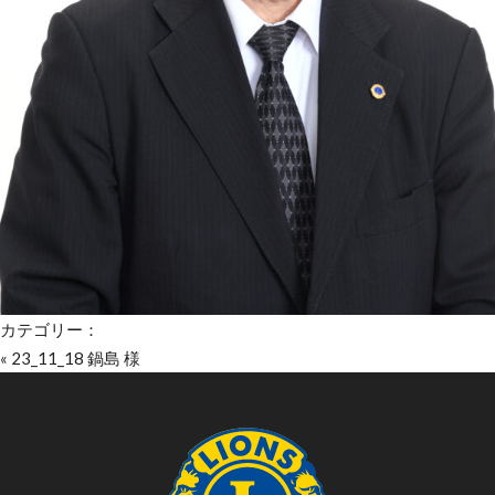
カテゴリー：
«
23_11_18 鍋島 様