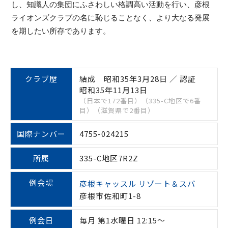
し、知識人の集団にふさわしい格調高い活動を行い、彦根
ライオンズクラブの名に恥じることなく、より大なる発展
を期したい所存であります。
クラブ歴
結成 昭和35年3月28日 ／ 認証
昭和35年11月13日
（日本で172番目）（335-C地区で6番
目）（滋賀県で2番目）
国際ナンバー
4755-024215
所属
335-C地区7R2Z
例会場
彦根キャッスル リゾート＆スパ
彦根市佐和町1-8
例会日
毎月 第1水曜日 12:15～