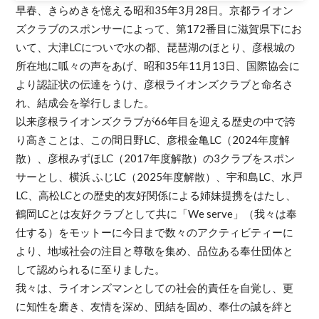
早春、きらめきを憶える昭和35年3月28日。京都ライオン
ズクラブのスポンサーによって、第172番目に滋賀県下にお
いて、大津LCについで水の都、琵琶湖のほとり、彦根城の
所在地に呱々の声をあげ、昭和35年11月13日、国際協会に
より認証状の伝達をうけ、彦根ライオンズクラブと命名さ
れ、結成会を挙行しました。
以来彦根ライオンズクラブが66年目を迎える歴史の中で誇
り高きことは、この間日野LC、彦根金亀LC（2024年度解
散）、彦根みずほLC（2017年度解散）の3クラブをスポン
サーとし、横浜 ふじLC（2025年度解散）、宇和島LC、水戸
LC、高松LCとの歴史的友好関係による姉妹提携をはたし、
鶴岡LCとは友好クラブとして共に「We serve」（我々は奉
仕する）をモットーに今日まで数々のアクティビティーに
より、地域社会の注目と尊敬を集め、品位ある奉仕団体と
して認められるに至りました。
我々は、ライオンズマンとしての社会的責任を自覚し、更
に知性を磨き、友情を深め、団結を固め、奉仕の誠を絆と