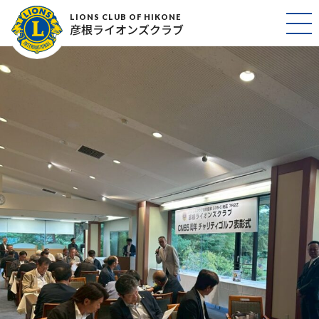
LINE_ALBUM_CN65ゴルフ_251006_4
LIONS CLUB OF HIKONE
彦根ライオンズクラブ
2025年10月17日