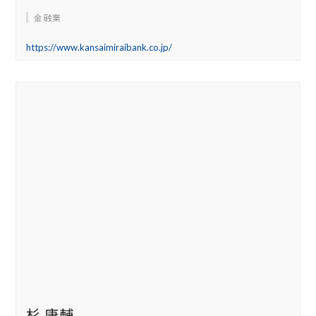
金融業
https://www.kansaimiraibank.co.jp/
杉 康輔