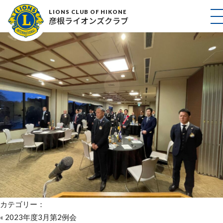
64D1D49D6146F117C73D072676A565D8B0BA1C
LIONS CLUB OF HIKONE
彦根ライオンズクラブ
2024年3月25日
カテゴリー：
«
2023年度3月第2例会