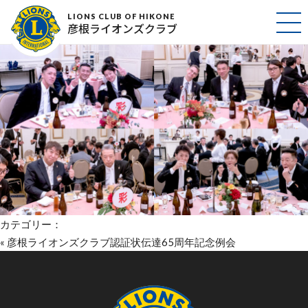
歓談e1113
LIONS CLUB OF HIKONE
彦根ライオンズクラブ
2025年12月5日
カテゴリー：
«
彦根ライオンズクラブ認証状伝達65周年記念例会